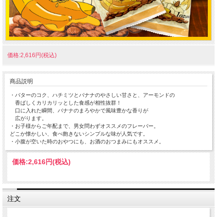
価格:2,616円(税込)
商品説明
・バターのコク、ハチミツとバナナのやさしい甘さと、アーモンドの
香ばしくカリカリッとした食感が相性抜群！
口に入れた瞬間、バナナのまろやかで風味豊かな香りが
広がります。
・お子様からご年配まで、男女問わずオススメのフレーバー。
どこか懐かしい、食べ飽きないシンプルな味が人気です。
・小腹が空いた時のおやつにも、お酒のおつまみにもオススメ。
価格:
2,616円
(税込)
注文